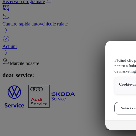
Rezerva o programare
Cautare rapida autovehicule rulate
Actiuni
Făcând clic p
Marcile noastre
pentru a îmbu
de marketing
doar service:
Cookie-uri
Setări co