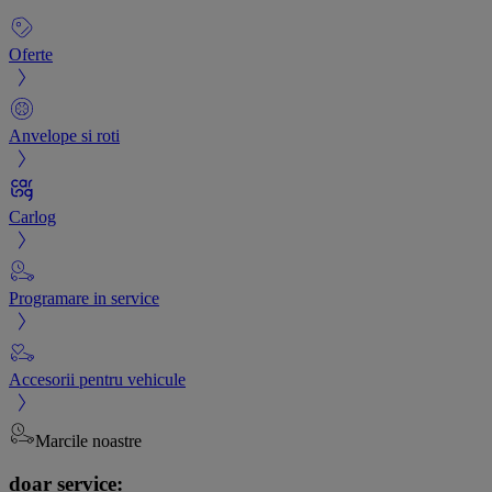
Oferte
Anvelope si roti
Carlog
Programare in service
Accesorii pentru vehicule
Marcile noastre
doar service: