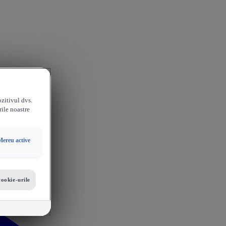
ozitivul dvs.
rile noastre
Mereu active
cookie-urile