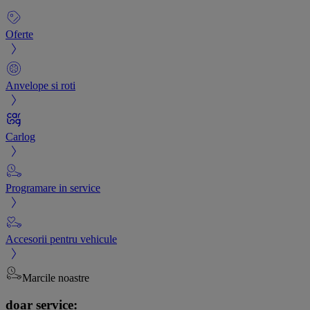
Oferte
Anvelope si roti
Carlog
Programare in service
Accesorii pentru vehicule
Marcile noastre
doar service: