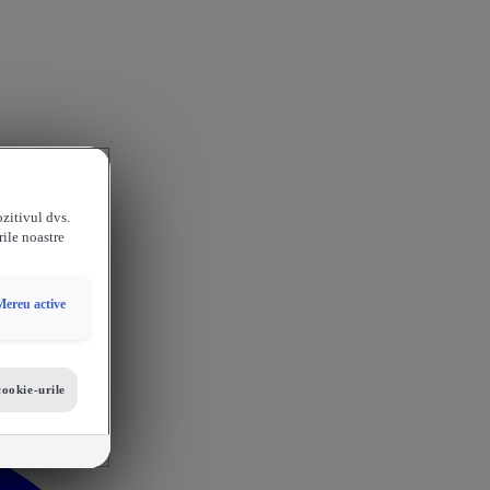
ozitivul dvs.
rile noastre
Mereu active
cookie-urile