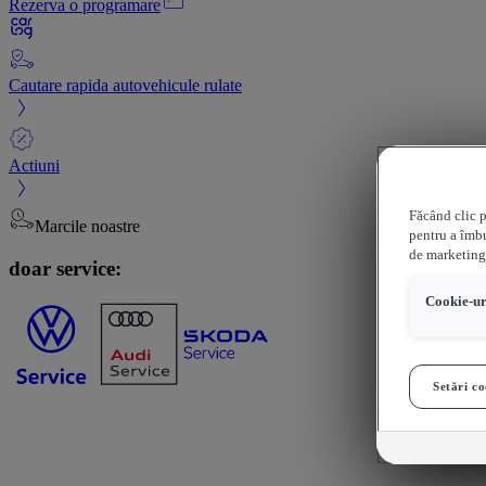
Rezerva o programare
Cautare rapida autovehicule rulate
Actiuni
Făcând clic p
Marcile noastre
pentru a îmbu
de marketing
doar service:
Cookie-uri
Setări co